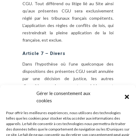
CGU. Tout différend ou litige lié au Site ainsi
qu’aux présentes CGU sera exclusivement
réglé par les tribunaux français compétents.
L’application des règles de conflits de lois, qui
restreindrait la pleine application de la loi
française, est exclue.
Article 7 – Divers
Dans l’hypothèse où l’une quelconque des
dispositions des présentes CGU serait annulée
par une décision de justice, les autres
dispositions demeureront valables et
continueront à s’appliquer à l’Utilisateur.
Gérer le consentement aux
Les titres des articles n’ont qu’une valeur
cookies
indicative et ne saurait avoir pour conséquence
Pour offrir les meilleures expériences, nous utilisons des technologies
d’influer sur le sens que WHEE! a entendu
telles que les cookies pour stocker et/ou accéder aux informations des
donner à ces dispositions.
appareils. Le fait de consentir à ces technologies nous permettra de traiter
des données telles que le comportement de navigation ou les ID uniques sur
ce site. Le fait de ne pas consentir ou de retirer son consentement peut avoir