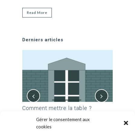
Read More
Derniers articles
nos
Comment mettre la table ?
Comment 
Posted in
Les arts de la table
by
WHEEwp
Posted in
L
Gérer le consentement aux
ançais
by
WHEEwp
cookies